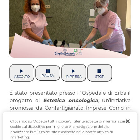
PAUSA
ASCOLTO
RIPRESA
STOP
È stato presentato presso l`Ospedale di Erba il
progetto di
Estetica oncologica
, un’iniziativa
promossa da Confartigianato Imprese Como in
collaborazione con CNA Lombardia Nord-Ovest,
Cliccando su “Accetta tutti i cookie”, l'utente accetta di memorizzare i
con l’obiettivo di offrire un supporto psicofisico
cookie sul dispositivo per migliorare la navigazione del sito,
concreto ai pazienti del Day Hospital oncologico.
analizzare l'utilizzo del sito e assistere nelle nostre attività di
marketing.