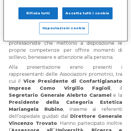
Il servizio, che prenderà il via a partire da
settembre 2026, nasce per accompagnare le
Rifiuta tutti
Accetta tutti i cookie
persone durante i tempi di attesa e nel percorso
di cura, attraverso trattamenti di oncoestetica
Impostazioni cookie
realizzati da professioniste qualificate e con
formazione specifica. Si tratta di estetiste
professioniste che mettono a disposizione le
proprie competenze per offrire momenti di
sollievo, benessere e attenzione alla persona.
Alla presentazione erano presenti i
rappresentanti delle Associazioni promotrici, tra
cui il
Vice Presidente di Confartigianato
Imprese Como Virgilio Fagioli
, il
Segretario Generale Alebrto Caramel
e la
Presidente della Categoria Estetica
Mariangela Rubino
, insieme ai referenti
dell’ospedale guidati dal
Direttore Generale
Vincenzo Trovato
. Hanno partecipato inoltre
l’
Assessore all`Università, Ricerca e