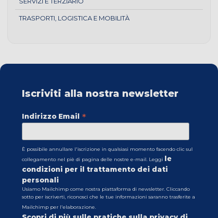
SERVIZI E TERZIARIO
TRASPORTI, LOGISTICA E MOBILITÀ
Iscriviti alla nostra newsletter
*
Indirizzo Email
È possibile annullare l'iscrizione in qualsiasi momento facendo clic sul
le
collegamento nel piè di pagina delle nostre e-mail. Leggi
condizioni per il trattamento dei dati
personali
Usiamo Mailchimp come nostra piattaforma di newsletter. Cliccando
sotto per iscriverti, riconosci che le tue informazioni saranno trasferite a
Mailchimp per l'elaborazione.
Scopri di più sulle pratiche sulla privacy di