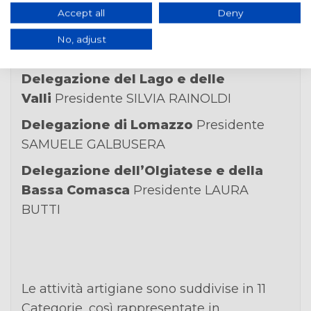
LORENZO FRIGERIO
Accept all
Deny
Delegazione di Erba
Presidente
No, adjust
ANDREA BERARDO
Delegazione del Lago e delle
Valli
Presidente SILVIA RAINOLDI
Delegazione di Lomazzo
Presidente
SAMUELE GALBUSERA
Delegazione dell’Olgiatese e della
Bassa Comasca
Presidente LAURA
BUTTI
Le attività artigiane sono suddivise in 11
Categorie, così rappresentate in