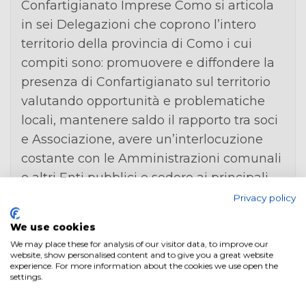
Confartigianato Imprese Como si articola
in sei Delegazioni che coprono l’intero
territorio della provincia di Como i cui
compiti sono: promuovere e diffondere la
presenza di Confartigianato sul territorio
valutando opportunità e problematiche
locali, mantenere saldo il rapporto tra soci
e Associazione, avere un’interlocuzione
costante con le Amministrazioni comunali
e altri Enti pubblici e sedere ai principali
tavoli di rappresentanza.
Privacy policy
Le Delegazioni territoriali:
We use cookies
We may place these for analysis of our visitor data, to improve our
Delegazione di Cantù
Presidente
website, show personalised content and to give you a great website
experience. For more information about the cookies we use open the
ALESSANDRO MARELLI
settings.
Delegazione di Como
Presidente