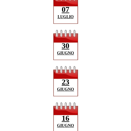
07
LUGLIO
30
GIUGNO
23
GIUGNO
16
GIUGNO