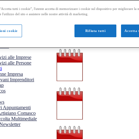
PIANTI
PRESE DEL VERDE
Accetta tutti i cookie”, l'utente accetta di memorizzare i cookie sul dispositivo per migliorare la
TERNAZIONALIZZAZIONE
e l'utilizzo del sito e assistere nelle nostre attività di marketing.
GNO E ARREDO
NIFATTURIERO E SUBFORNITURA
ODA
ioni cookie
Rifiuta tutti
Accetta t
VIMENTI
ASPORTI LOGISTICA MOBILITA`
TTE
vizi alle Imprese
vizi alle Persone
i
ne Impresa
vani Imprenditori
ap
cos
ws
ri Appuntamenti
rtigiano Comasco
colta Multimediale
Newsletter