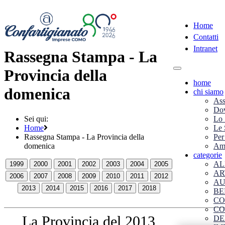
Home
Contatti
Intranet
Rassegna Stampa - La
Provincia della
Toggle
navigation
home
domenica
chi siamo
Ass
Dov
Sei qui:
Lo 
Home
Le 
Rassegna Stampa - La Provincia della
Per
domenica
Amm
categorie
AL
1999
2000
2001
2002
2003
2004
2005
AR
2006
2007
2008
2009
2010
2011
2012
AU
2013
2014
2015
2016
2017
2018
BE
CO
CO
La Provincia del 2013
DE