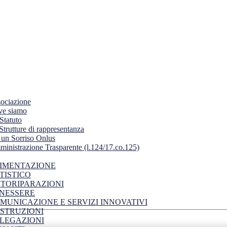
ociazione
e siamo
Statuto
Strutture di rappresentanza
 un Sorriso Onlus
inistrazione Trasparente (l.124/17.co.125)
IMENTAZIONE
TISTICO
TORIPARAZIONI
NESSERE
MUNICAZIONE E SERVIZI INNOVATIVI
STRUZIONI
LEGAZIONI