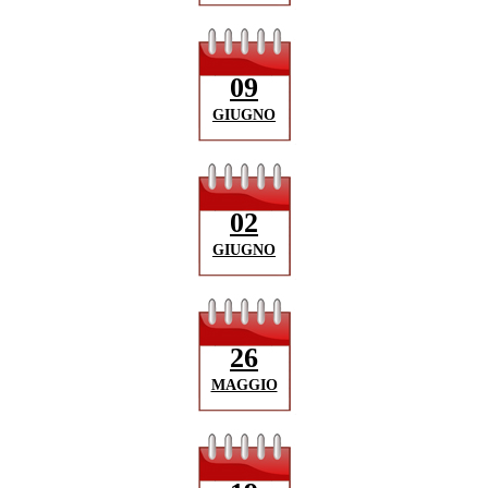
09
GIUGNO
02
GIUGNO
26
MAGGIO