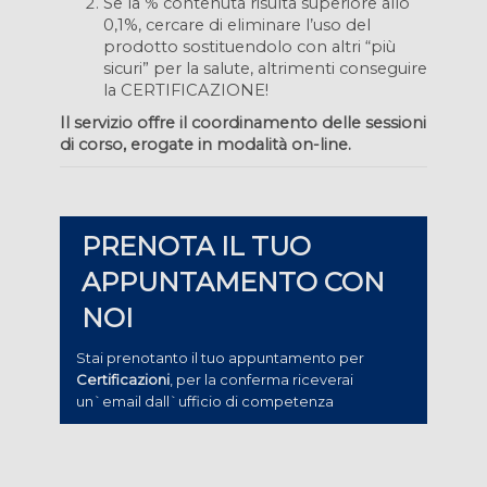
Se la % contenuta risulta superiore allo
0,1%, cercare di eliminare l’uso del
prodotto sostituendolo con altri “più
sicuri” per la salute, altrimenti conseguire
la CERTIFICAZIONE!
Il servizio offre il coordinamento delle sessioni
di corso, erogate in modalità on-line.
PRENOTA IL TUO
APPUNTAMENTO CON
NOI
Stai prenotanto il tuo appuntamento per
Certificazioni
, per la conferma riceverai
un`email dall`ufficio di competenza