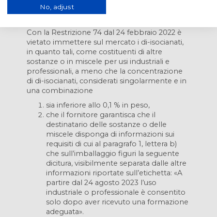
No, adjust
Restrizione n° 74 per l’impiego dei di-
isocianati.
Con la Restrizione 74 dal 24 febbraio 2022 è
vietato immettere sul mercato i di-isocianati,
in quanto tali, come costituenti di altre
sostanze o in miscele per usi industriali e
professionali, a meno che la concentrazione
di di-isocianati, considerati singolarmente e in
una combinazione
sia inferiore allo 0,1 % in peso,
che il fornitore garantisca che il
destinatario delle sostanze o delle
miscele disponga di informazioni sui
requisiti di cui al paragrafo 1, lettera b)
che sull’imballaggio figuri la seguente
dicitura, visibilmente separata dalle altre
informazioni riportate sull’etichetta: «A
partire dal 24 agosto 2023 l’uso
industriale o professionale è consentito
solo dopo aver ricevuto una formazione
adeguata».