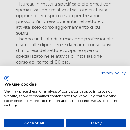
– laureati in materia specifica o diplomati con
specializzazione relativa al settore di attività,
oppure operai specializzati per tre anni
presso un’impresa operante nel settore di
attività: solo corso aggiornamento di cui
sopra;
– hanno un titolo di formazione professionale
e sono alle dipendenze da 4 anni consecutivi
di impresa del settore, oppure operaio
specializzato nelle attività di installazione:
corso abilitante di 80 ore.
Privacy policy
Il servizio offre il coordinamento delle sessioni
di corso, erogate in modalità on-line.
We use cookies
We may place these for analysis of our visitor data, to improve our
website, show personalised content and to give you a great website
experience. For more information about the cookies we use open the
DI-ISOCIANATI
settings.
Nel 2020 il Regolamento (UE) 2020/1149 ha
ristretto l’impiego degli Isocianati nella
Comunità aggiungendo all’allegato XVII del
Accept all
Deny
REACH (Regolamento CE n° 1907/2006), la