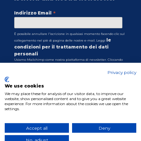
*
Indirizzo Email
È possibile annullare l'iscrizione in qualsiasi momento facendo clic sul
le
collegamento nel piè di pagina delle nostre e-mail. Leggi
condizioni per il trattamento dei dati
personali
Usiamo Mailchimp come nostra piattaforma di newsletter. Cliccando
sotto per iscriverti, riconosci che le tue informazioni saranno trasferite a
Mailchimp per l'elaborazione.
Privacy policy
Scopri di più sulle pratiche sulla privacy di
Mailchimp qui.
We use cookies
We may place these for analysis of our visitor data, to improve our
website, show personalised content and to give you a great website
experience. For more information about the cookies we use open the
settings.
Accept all
Deny
No, adjust