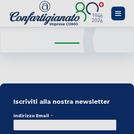
Toggle
navigati
Iscriviti alla nostra newsletter
*
Indirizzo Email