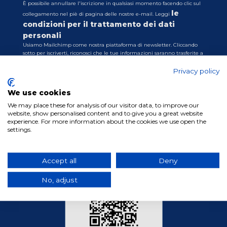
È possibile annullare l'iscrizione in qualsiasi momento facendo clic sul
le
collegamento nel piè di pagina delle nostre e-mail. Leggi
condizioni per il trattamento dei dati
personali
Usiamo Mailchimp come nostra piattaforma di newsletter. Cliccando
sotto per iscriverti, riconosci che le tue informazioni saranno trasferite a
Mailchimp per l'elaborazione.
Privacy policy
Scopri di più sulle pratiche sulla privacy di
Mailchimp qui.
We use cookies
We may place these for analysis of our visitor data, to improve our
website, show personalised content and to give you a great website
experience. For more information about the cookies we use open the
settings.
Accept all
Deny
No, adjust