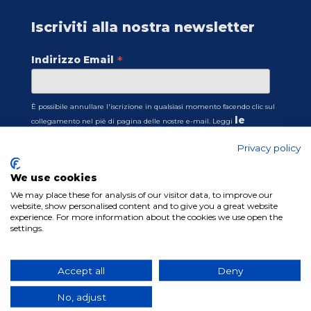
Iscriviti alla nostra newsletter
*
Indirizzo Email
È possibile annullare l'iscrizione in qualsiasi momento facendo clic sul
le
collegamento nel piè di pagina delle nostre e-mail. Leggi
condizioni per il trattamento dei dati
Privacy policy
personali
Usiamo Mailchimp come nostra piattaforma di newsletter. Cliccando
sotto per iscriverti, riconosci che le tue informazioni saranno trasferite a
We use cookies
Mailchimp per l'elaborazione.
We may place these for analysis of our visitor data, to improve our
Scopri di più sulle pratiche sulla privacy di
website, show personalised content and to give you a great website
experience. For more information about the cookies we use open the
Mailchimp qui.
settings.
Accept all
Deny
No, adjust