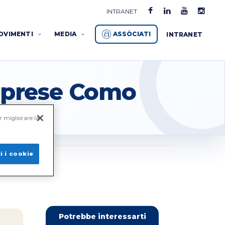
Confartigianato
INTRANET
Imprese
ASSÒCIATI
OVIMENTI
MEDIA
INTRANET
Como
-
Associazione
Imprese Como
Artigiani
della
r migliorare la
Provincia
di
i i cookie
Como
Potrebbe interessarti