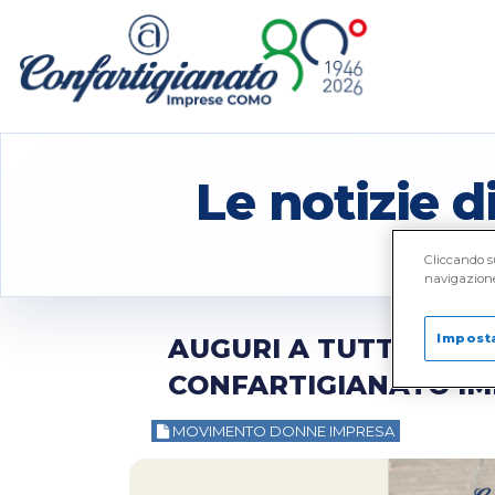
Le notizie 
Cliccando su
navigazione 
Impost
AUGURI A TUTTE LE 
CONFARTIGIANATO I
MOVIMENTO DONNE IMPRESA