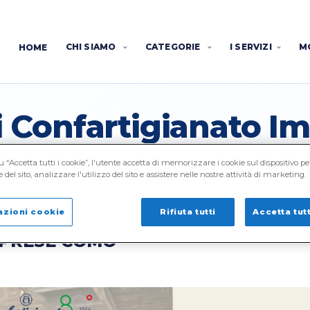
CHI SIAMO
CATEGORIE
I SERVIZI
M
HOME
di Confartigianato 
 “Accetta tutti i cookie”, l'utente accetta di memorizzare i cookie sul dispositivo pe
del sito, analizzare l'utilizzo del sito e assistere nelle nostre attività di marketing.
azioni cookie
Rifiuta tutti
Accetta tutt
NOSTRE MAMME DA
MPRESE COMO