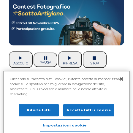
PAUSA
ASCOLTO
RIPRESA
STOP
Confartigianato Imprese Como lancia la prima
Cliccando su “Accetta tutti i cookie”, l'utente accetta di memorizzare i
cookie sul dispositivo per migliorare la navigazione del sito,
edizione del
CONTEST
analizzare l'utilizzo del sito e assistere nelle nostre attività di
FOTOGRAFICO #SCATTOARTIGIANO
,
marketing.
un’opportunità unica per valorizzare
l’artigianato attraverso l’obiettivo fotografico. Il
Rifiuta tutti
Accetta tutti i cookie
concorso è aperto a tutti i fotografi, professionisti
e amatori, senza limiti di età. Il tema?
"Il mondo
Impostazioni cookie
dell’artigianato: passione, tradizione e