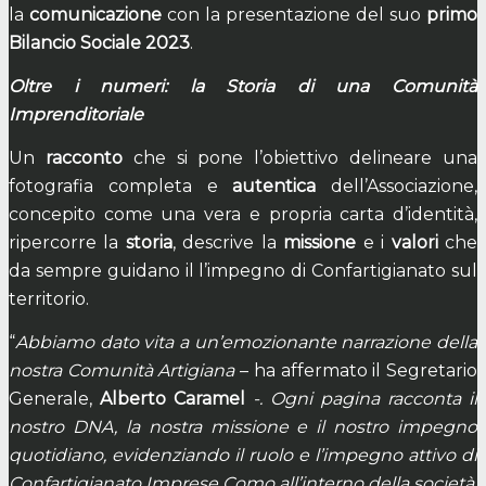
la
comunicazione
con la presentazione del suo
primo
Bilancio Sociale 2023
.
Oltre i numeri: la Storia di una Comunità
Imprenditoriale
Un
racconto
che si pone l’obiettivo delineare una
fotografia completa e
autentica
dell’Associazione,
concepito come una vera e propria carta d’identità,
ripercorre la
storia
, descrive la
missione
e i
valori
che
da sempre guidano il l’impegno di Confartigianato sul
territorio.
“
Abbiamo dato vita a un’emozionante narrazione della
nostra Comunità Artigiana
– ha affermato il Segretario
Generale,
Alberto Caramel
-. Ogni pagina racconta il
nostro DNA, la nostra missione e il nostro impegno
quotidiano, evidenziando il ruolo e l’impegno attivo di
Confartigianato Imprese Como all’interno della società.